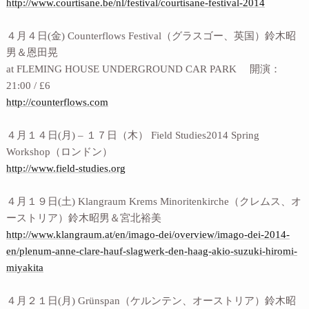
http://www.courtisane.be/nl/festival/courtisane-festival-2014
４月４日(金) Counterflows Festival（グラスゴー、英国）鈴木昭
男＆恩田晃
at FLEMING HOUSE UNDERGROUND CAR PARK 開演：
21:00 / £6
http://counterflows.com
４月１４日(月) – １７日（木） Field Studies2014 Spring
Workshop（ロンドン）
http://www.field-studies.org
４月１９日(土) Klangraum Krems Minoritenkirche（クレムス、オ
ーストリア）鈴木昭男＆宮北裕美
http://www.klangraum.at/en/imago-dei/overview/imago-dei-2014-
en/plenum-anne-clare-hauf-slagwerk-den-haag-akio-suzuki-hiromi-
miyakita
４月２１日(月) Grünspan（ケルンテン、オーストリア）鈴木昭