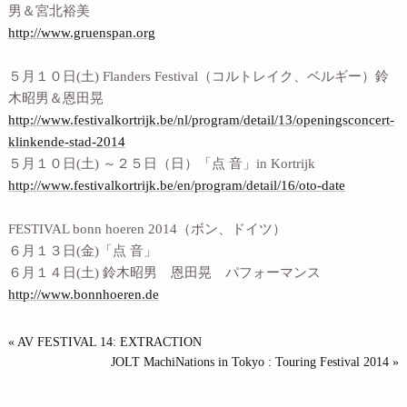
男＆宮北裕美
http://www.gruenspan.org
５月１０日(土) Flanders Festival（コルトレイク、ベルギー）鈴
木昭男＆恩田晃
http://www.festivalkortrijk.be/nl/program/detail/13/openingsconcert-
klinkende-stad-2014
５月１０日(土) ～２５日（日）「点 音」in Kortrijk
http://www.festivalkortrijk.be/en/program/detail/16/oto-date
FESTIVAL bonn hoeren 2014（ボン、ドイツ）
６月１３日(金)「点 音」
６月１４日(土) 鈴木昭男 恩田晃 パフォーマンス
http://www.bonnhoeren.de
« AV FESTIVAL 14: EXTRACTION
JOLT MachiNations in Tokyo : Touring Festival 2014 »