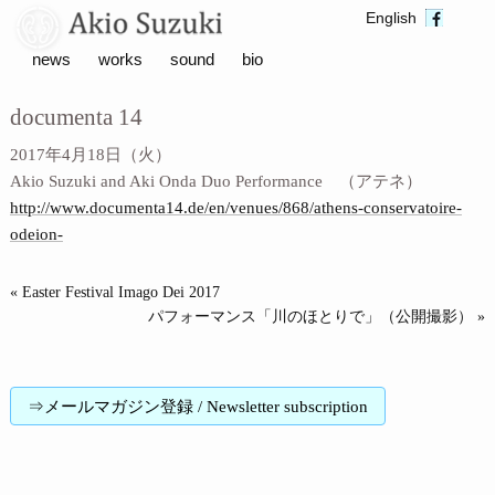
English
news
works
sound
bio
documenta 14
2017年4月18日（火）
Akio Suzuki and Aki Onda Duo Performance （アテネ）
http://www.documenta14.de/en/venues/868/athens-conservatoire-
odeion-
« Easter Festival Imago Dei 2017
パフォーマンス「川のほとりで」（公開撮影） »
⇒メールマガジン登録 / Newsletter subscription