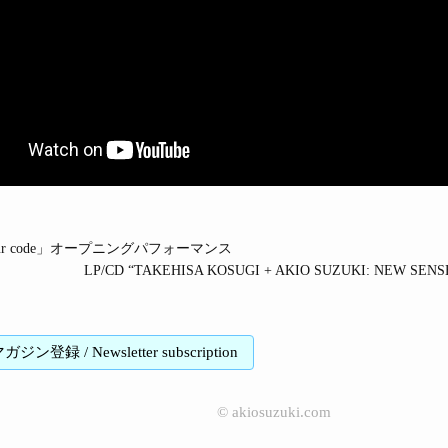
t]「our code」オープニングパフォーマンス
LP/CD “TAKEHISA KOSUGI + AKIO SUZUKI: NEW SE
登録 / Newsletter subscription
©
akiosuzuki.com