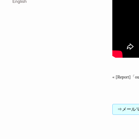
English
« [Repor
⇒メールマガジン