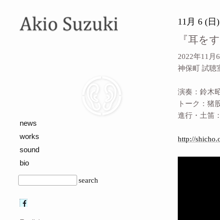
11月 6 (日)
『耳を
2022年11月6
神保町 試聴
演奏：鈴木
トーク：猪
進行・土笛
news
works
http://shicho
sound
bio
search