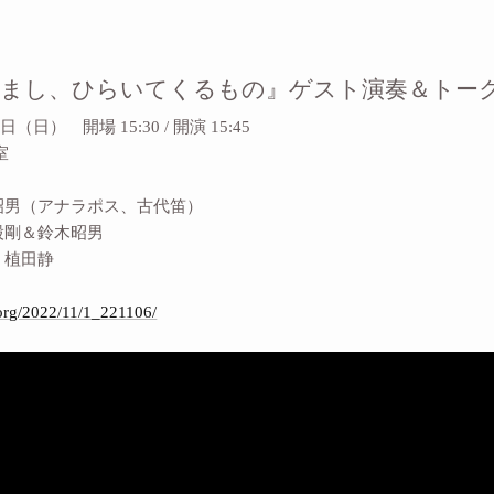
すまし、ひらいてくるもの』ゲスト演奏＆トー
日（日） 開場 15:30 / 開演 15:45
室
昭男（アナラポス、古代笛）
股剛＆鈴木昭男
：植田静
.org/2022/11/1_221106/