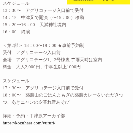
スケジュール
13：30〜 アグリコテージ入口前で受付
14：15 中津又で開演（〜15：00）移動
15：20〜16：00 天満神社境内
16：00 終演
＜第2部＞ 18：00〜19：00 ★事前予約制
受付 アグリコテージ入口前
会場 アグリコテージ1、2号棟裏 ☂雨天時は室内
料金 大人2,000円、中学生以上1000円
スケジュール
17：30〜 アグリコテージ入口前で受付
18：00〜 薬膳山のごはんよもぎの薬膳カレーをいただきつ
つ、あきニャンの夕暮れ音あそび
詳細・予約：甲津原アーカイ部
https://kozuhara.com/yururi/