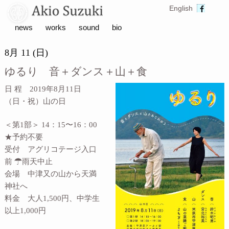
English
news
works
sound
bio
8月 11 (日)
ゆるり 音＋ダンス＋山＋食
日 程 2019年8月11日
（日・祝）山の日
＜第1部＞ 14：15〜16：00
★予約不要
受付 アグリコテージ入口
前 ☂雨天中止
会場 中津又の山から天満
神社へ
料金 大人1,500円、中学生
以上1,000円