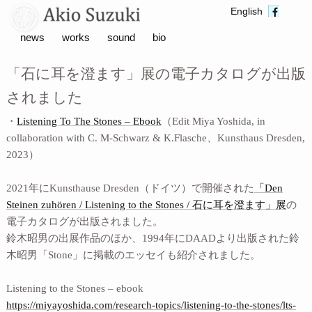
English
news
works
sound
bio
「石に耳を澄ます」展の電子カタログが出版
されました
・
Listening To The Stones – Ebook
（Edit Miya Yoshida, in
collaboration with C. M-Schwarz & K.Flasche、Kunsthaus Dresden,
2023）
2021年にKunsthause Dresden（ドイツ）で開催された
「Den
Steinen zuhören / Listening to the Stones / 石に耳を澄ます」展
の
電子カタログが出版されました。
鈴木昭男の出展作品のほか、1994年にDAADより出版された鈴
木昭男「Stone」に掲載のエッセイも紹介されました。
Listening to the Stones – ebook
https://miyayoshida.com/research-topics/listening-to-the-stones/lts-