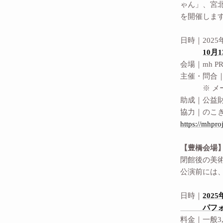
ゃん」、宮
を開催しま
日時｜2025
10月
会場｜mh P
主催・問合｜mh 
※ メールを
助成｜公益
協力｜のこ
https://mhpro
【豊橋会場
閉館後の美
公演前には
日時｜
202
パフォーマン
料金｜一般3