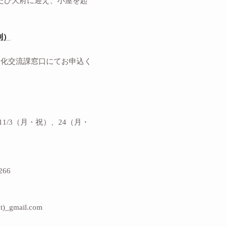
たたび大府に迎え、小屋を起
制）
文化交流課窓口にてお申込く
し11/3（月・祝）、24（月・
66
mail.com