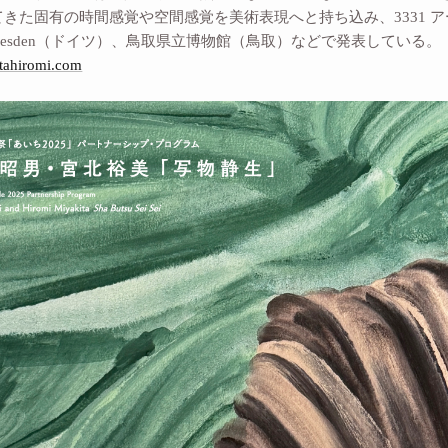
きた固有の時間感覚や空間感覚を美術表現へと持ち込み、3331 
us Dresden（ドイツ）、鳥取県立博物館（鳥取）などで発表している。
itahiromi.com