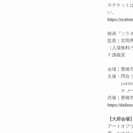
※チケットは
い。
https://syabu
映画『ソラ
監督｜宮岡秀
（入場無料/予約
Ｆ講義室
会場｜豊橋市
主催・問合｜
yukihiguch
※ メール
共催｜豊橋
https://daih
【大府会場
アートオブ