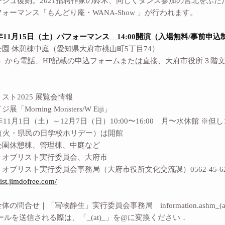
ージュ復刻。2021招聘作家の鈴木、同じくダンス参加の宮北をふ
ォーマンス「もんどり庵・WANA-Show 」が行われます。
5年11月15日（土）パフォーマンス 14:00開演（入場無料/事前申込
園 休憩棟中庭（愛知県大府市桃山町5丁目74）
（金）から電話、HP記載の申込フォームまたは直接、大府市役所３階
スト2025 展覧会情報
Morning Monsters/W Eiji」
年11月1日（土）～12月7日（日）10:00〜16:00 月〜水休館 ※但
5（火・県民の日学校ホリデー）は開館
公園休憩棟、管理棟、中庭など
トオブリスト実行委員会、大府市
オブリスト実⾏委員会事務局（⼤府市役所⽂化交流課）0562-45-62
list.jimdofree.com/
問合せ｜「写物静生」実行委員会事務局 information.ashm_(at)_g
を送信される際は、「_(at)_」を@に変換ください．