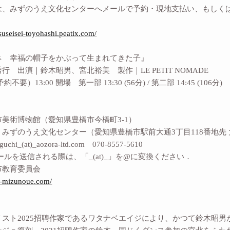
、みずのうえ文化センターへメールで予約・現地支払い、もしくはPe
tsuseisei-toyohashi.peatix.com/
ネ 幸福の帽子をかぶって生まれてきた子』
行 出演｜鈴木昭男、宮北裕美 製作｜LE PETIT NOMADE
不要）13:00 開場 第一部 13:30 (56分) / 第二部 14:45 (1
美術博物館（愛知県豊橋市今橋町3-1）
みずのうえ文化センター（愛知県豊橋市駅前大通3丁目118番地先 大
i_(at)_aozora-ltd.com 070-8557-5610
を送信される際は、「_(at)_」を@に変換ください．
市教育委員会
ou-mizunoue.com/
】
リスト2025招聘作家であるワタナベエイジにより、かつて鈴木昭