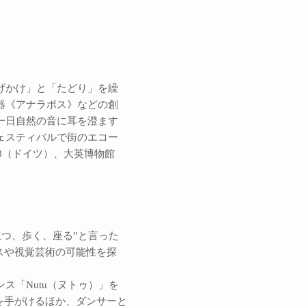
なげかけ」と「たどり」を繰
音器《アナラポス》などの創
、一日自然の音に耳を澄ます
フェスティバルで街のエコー
8（ドイツ）、大英博物館
立つ、歩く、座る”と言った
スや視覚芸術の可能性を探
ス「Nutu（ヌトゥ）」を
を手がけるほか、ダンサーと