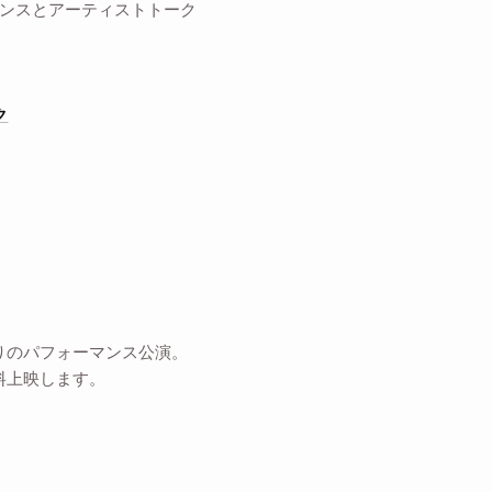
マンスとアーティストトーク
ク
りのパフォーマンス公演。
料上映します。