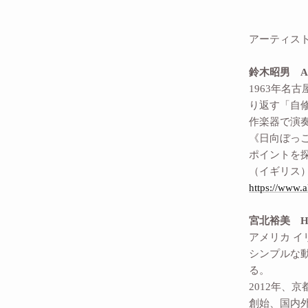
アーティス
鈴木昭男 Aki
1963年
り返す「自
作楽器で演
《日向ぼっ
ポイントを
（イギリス
https://www.
宮北裕美 Hir
アメリカ 
シンプルな
る。
2012年、
創始、国内