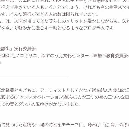
生活は、人工的に作られた構造体の中で生きざるを得ません。人
を抑えて生きている人もいることでしょう。けれども今の生活スタ
らす、そんな選択ができる人の数は限られています。
」は、人間が培ってきた暮らしのメリットを活かしながらも、失
常を今より軽やかに過ごす一助となるようなプログラムです。
物静生」実行委員会
PROJECT_ノコギリニ、みずのうえ文化センター、豊橋市教育委員
市
______________________________
宮北裕美ともどもに、アーティストとしてかつて縁を結んだ愛知の
に変ずる(チャンスオペレーション)彼らの力が三つの街の三つの企
えての音とダンスの道ゆきがかないました。
】
地で見つけた産物や、場の特性をモチーフに、鈴木は「点 音」のほ