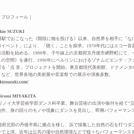
トプロフィール｜
o SUZUKI
名古屋駅でおこなった《階段に物を投げる》以来、自然界を相手に「
修イベント」により、「聴く」ことを探求。1970年代にはエコー
奏活動を始める。1988年、子午線上の京都府京丹後市網野町にて
この空間》を遂行。1996年にベルリンにおけるゾナムビエンテ・
探る「点 音」プロジェクトを開始。東京都現代美術館、ドクメンタ
）など、世界各地の美術展や音楽祭での展示や演奏多数。
akiosuzuki.com/
omi MIYAKITA
イリノイ大学芸術学部ダンス科卒業。舞台芸術の出演や振付を経て”
動作、身の回りのモノや現象にダンスを見出し、即興パフォーマン
京都府北部の丹後半島に拠点を移し、浜で採集した自然の石を打つダン
外で上演。近年は公共の場や自然環境などで様々なパフォーマンス