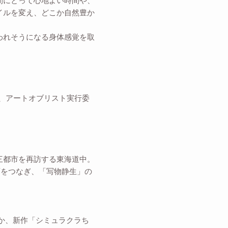
間にとって心地よい時間や、
イルを変え、どこか自然豊か
われそうになる身体感覚を取
会、アートオブリスト実行委
三都市を再訪する東海道中。
画をつなぎ、「写物静生」の
か、新作「シミュラクラち