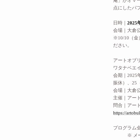
庵」がオマ
点にしたパフ
日時｜
202
会場｜大倉公
※10/10
ださい。
アートオブリ
ワタナベエイジ展「
会期｜2025
振休）、2
会場｜大倉
主催｜アー
問合｜アート
https://artobu
プログラム全体の
※ メール