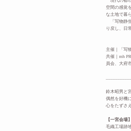
現代の都市
空間の感覚
な土地で暮
「写物静生
り戻し、日
主催｜「写
共催｜mh 
員会、大府
__________
鈴木昭男と
偶然を好機
心をたずさ
【一宮会場
毛織工場跡