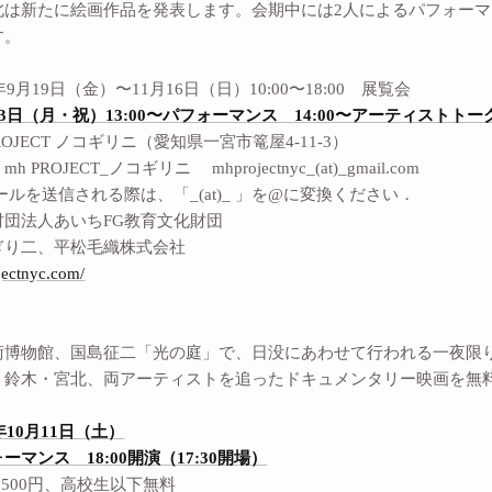
北は新たに絵画作品を発表します。会期中には2人によるパフォー
す。
年9月19日（金）〜11月16日（日）10:00〜18:00 展覧会
13日（月・祝）13:00〜パフォーマンス 14:00〜アーティストトー
ROJECT ノコギリニ（愛知県一宮市篭屋4-11-3）
PROJECT_ノコギリニ mhprojectnyc_(at)_gmail.com
送信される際は、「_(at)_ 」を@に変換ください．
財団法人あいちFG教育文化財団
ぎり二、平松毛織株式会社
jectnyc.com/
】
術博物館、国島征二「光の庭」で、日没にあわせて行われる一夜限
、鈴木・宮北、両アーティストを追ったドキュメンタリー映画を無
5年10月11日（土）
ス 18:00開演（17:30開場）
,500円、高校生以下無料