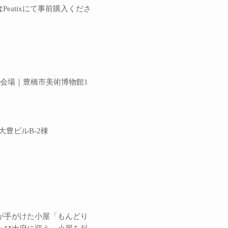
atixにて事前購入くださ
06分) 会場｜豊橋市美術博物館1
豊ビルB-2棟
男が手がけた小屋「もんどり