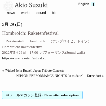
English
news
works
sound
bio
5月 29 (日)
Hombroich: Raketenfestival
・Raketenstation Hombroich （ホンブロイヒ、ドイツ）
Hombroich: Raketenfestival
2022年5月29日 17:00- パフォーマンス(Sound walk)
https://www.raketenfestival.com
« [Video] John Russell Japan Tribute Concerts
NIPPON PERFORMANCE NIGHTS “o to da te” – Dusseldorf »
⇒メールマガジン登録 / Newsletter subscription