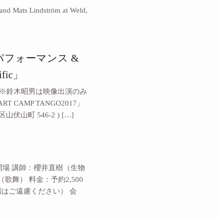
s Lindström at Weld,
 パフォーマンス &
fic」
ォーマンス ※鈴木昭男は映像出演のみ
T CAMP TANGO2017」
伏山町 546-2 ) […]
00開場 講師：櫻井直樹（生物
舞） 料金：予約2,500
場はご遠慮ください） 会