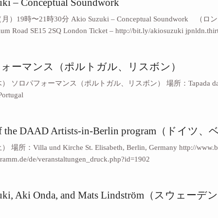
uki – Conceptual Soundwork
9時〜21時30分 Akio Suzuki – Conceptual Soundwork （ロンドン
 Road SE15 2SQ London Ticket – http://bit.ly/akiosuzuki jpnldn.thirt
フォーマンス（ポルトガル、リスボン）
ソロパフォーマンス（ポルトガル、リスボン） 場所：Tapada das Necess
Portugal
l of the DAAD Artists-in-Berlin program（
Villa und Kirche St. Elisabeth, Berlin, Germany http://www.be
gramm.de/de/veranstaltungen_druck.php?id=1902
uzuki, Aki Onda, and Mats Lindström（