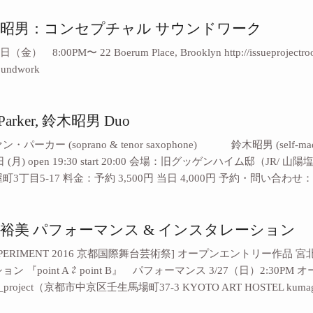
 鈴木昭男：コンセプチャル サウンドワーク
金） 8:00PM〜 22 Boerum Place, Brooklyn http://issueprojectroom.
soundwork
n Parker, 鈴木昭男 Duo
パーカー (soprano & tenor saxophone) 鈴木昭男 (self-mad
日 (月) open 19:30 start 20:00 会場：旧グッゲンハイム邸（
3丁目5-17 料金：予約 3,500円 当日 4,000円 予約・問い合わせ： 
 宮北裕美 パフォーマンス & インスタレーション
EXPERIMENT 2016 京都国際舞台芸術祭] オープンエントリー作品 
 『point A ⇄ point B』 パフォーマンス 3/27（日）2:30PM
shi_project（京都市中京区壬生馬場町37-3 KYOTO ART HOSTEL kumag