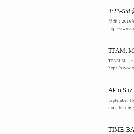
3/23-5
期間：2016年3月
http://www.so
TPAM, Mu
TPAM Music
https://www.
Akio Suzu
September 16 
onda-ke-i-te-
TIME-