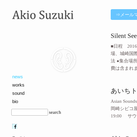
news
⇒メールマガジン
Silen
■日程 20
場、城崎国際アー
法 ●集合場
費は含まれま
news
works
あいちトリ
sound
bio
Asian Soun
岡崎シビコ屋上
search
19:00 