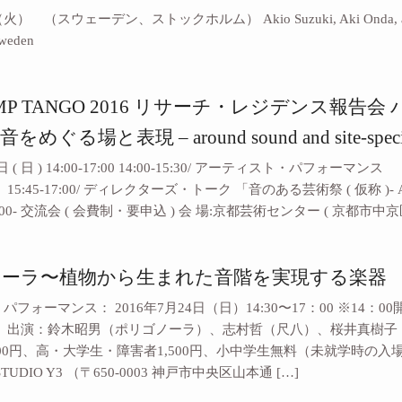
（スウェーデン、ストックホルム） Akio Suzuki, Aki Onda, and Mat
Sweden
AMP TANGO 2016 リサーチ・レジデンス報告会
めぐる場と表現 – around sound and site-speci
8日 ( 日 ) 14:00-17:00 14:00-15:30/ アーティスト・パフ
5:45-17:00/ ディレクターズ・トーク 「音のある芸術祭 ( 仮称 )- AR
00- 交流会 ( 会費制・要申込 ) 会 場:京都芸術センター ( 京都市中京区山
ノーラ〜植物から生まれた音階を実現する楽器
フォーマンス： 2016年7月24日（日）14:30〜17：00 ※14：
 出演：鈴木昭男（ポリゴノーラ）、志村哲（尺八）、桜井真樹子（歌
000円、高・大学生・障害者1,500円、小中学生無料（未就学時の入
STUDIO Y3 （〒650-0003 神戸市中央区山本通 […]