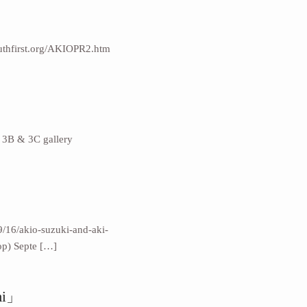
first.org/AKIOPR2.htm
 & 3C gallery
9/16/akio-suzuki-and-aki-
hop) Septe […]
mi」