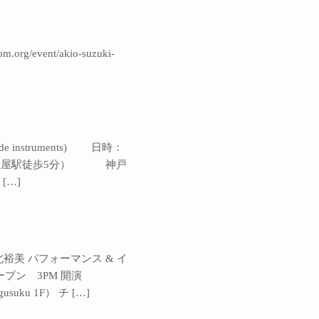
org/event/akio-suzuki-
e instruments) 日時：
JR/ 山陽塩屋駅徒歩5分） 神戸
[…]
宮北裕美 パフォーマンス & イ
 オープン 3PM 開演
usuku 1F） チ […]