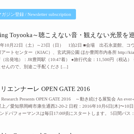
登録 / Newsletter subscription
t Seeing Toyooka～聴こえない音・観えない光景
16年10月22日（土）～23日（日） 1泊2日 ■会場 出石永楽館
トセンター（KIAC）、玄武洞公園 ほか豊岡市内各所 http://kiac.jp/j
所（出発地）：JR豊岡駅（10:47着） ●旅行代金：11,500円（税込
せんので、別途ご手配くださ […]
エンナーレ OPEN GATE 2016
ds Research Presents OPEN GATE 2016 ～動き続ける展覧会 An ever-c
／愛知県岡崎市康生通西2-20-2 日程：2016年10月6日[木]〜10日[
サウンドパフォーマンスは毎日17:00頃にスタートします。 5日間パス： 