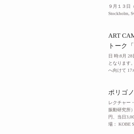
９月１３日（火） 
Stockholm, 
ART C
トーク「音を
日 時:8月 2
となります。 1
へ向けて 17:
ポリゴ
レクチャー・パ
振動研究所）
円、当日3,
場： KOBE 